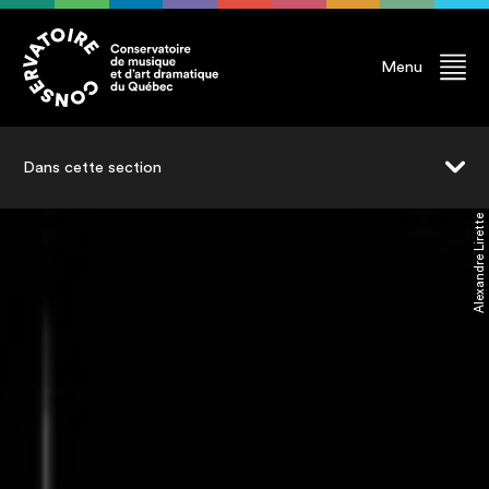
Menu
Dans cette section
Jeu
Alexandre Lirette
Scénographie
Mise en scène
Écriture
Professeur.e.s
Finissant.e.s
Diplômé.e.s