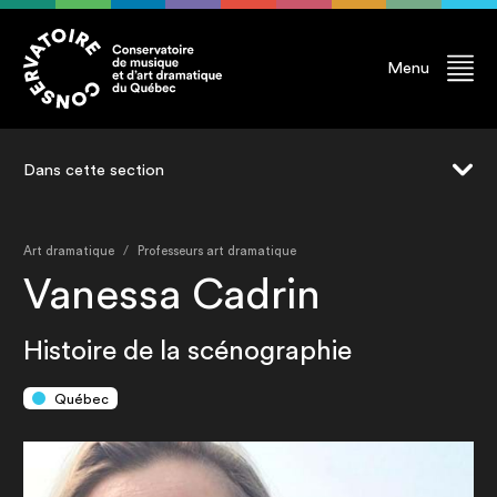
Menu
Dans cette section
Jeu
Art dramatique
Professeurs art dramatique
Scénographie
Vanessa Cadrin
Mise en scène
Histoire de la scénographie
Écriture
Professeur.e.s
Québec
Finissant.e.s
Diplômé.e.s