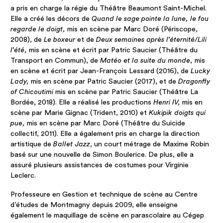
a pris en charge la régie du Théâtre Beaumont Saint-Michel.
Elle a créé les décors de
Quand le sage
pointe la lune, le fou
regarde le doigt,
mis en scène par Marc Doré (Périscope,
2008), de
Le boxeur
et de
Deux semaines après l’éternité
/
Lili
l’été,
mis en scène et écrit par Patric Saucier (Théâtre du
Transport en Commun), de
Matéo et la suite du monde,
mis
en scène et écrit par Jean-François Lessard (2016), de
Lucky
Lady,
mis en scène par Patric Saucier (2017), et de
Dragonfly
of Chicoutimi
mis en scène par Patric Saucier (Théâtre La
Bordée, 2018). Elle a réalisé les productions
Henri IV,
mis en
scène par Marie Gignac (Trident, 2010) et
Kukipik doigts qui
pue,
mis en scène par Marc Doré (Théâtre du Suicide
collectif, 2011). Elle a également pris en charge la direction
artistique de
Ballet Jazz
, un court métrage de Maxime Robin
basé sur une nouvelle de Simon Boulerice. De plus, elle a
assuré plusieurs assistances de costumes pour Virginie
Leclerc.
Professeure en Gestion et technique de scène au Centre
d’études de Montmagny depuis 2009, elle enseigne
également le maquillage de scène en parascolaire au Cégep