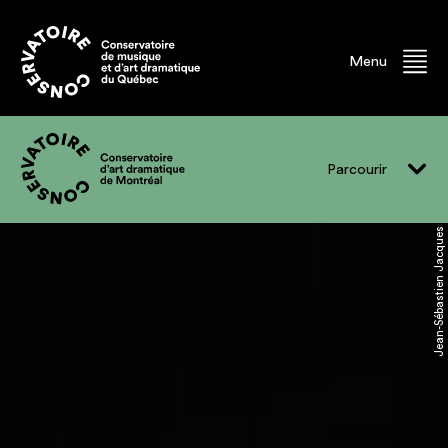
Menu
Parcourir
Jean-Sébastien Jacques
Vivre le CADM
Programmes
Événements
Professeur.e.s
Finissant.e.s
Diplômé.e.s