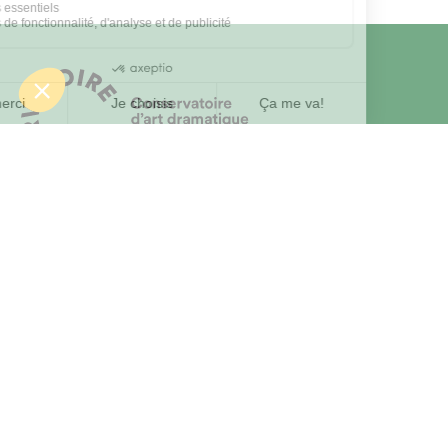
er
4750, avenue Henri-Julien, 1
étage
Montréal (Québec) H2T 2C8
514 873-4283
CADM@conservatoire.gouv.qc.ca
Notre page Facebook
Visite virtuelle