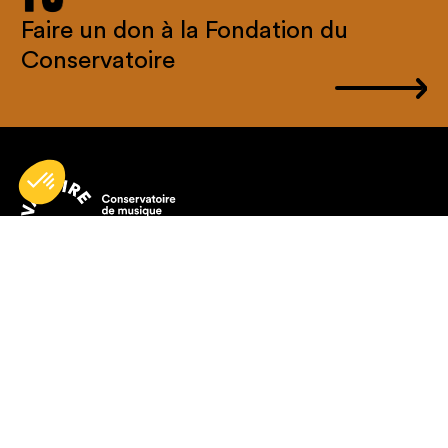
Faire un don à la Fondation du
Conservatoire
Le Conservatoire de musique et
d'art dramatique du Québec est une
société d'État subventionnée par le
Gouvernement du Québec et
relevant du ministère de la Culture
et des Communications.