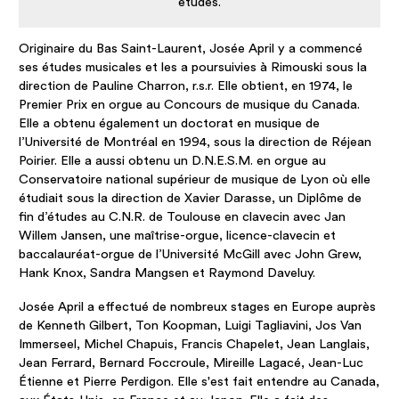
études.
Originaire du Bas Saint-Laurent, Josée April y a commencé
ses études musicales et les a poursuivies à Rimouski sous la
direction de Pauline Charron, r.s.r. Elle obtient, en 1974, le
Premier Prix en orgue au Concours de musique du Canada.
Elle a obtenu également un doctorat en musique de
l’Université de Montréal en 1994, sous la direction de Réjean
Poirier. Elle a aussi obtenu un D.N.E.S.M. en orgue au
Conservatoire national supérieur de musique de Lyon où elle
étudiait sous la direction de Xavier Darasse, un Diplôme de
fin d’études au C.N.R. de Toulouse en clavecin avec Jan
Willem Jansen, une maîtrise-orgue, licence-clavecin et
baccalauréat-orgue de l’Université McGill avec John Grew,
Hank Knox, Sandra Mangsen et Raymond Daveluy.
Josée April a effectué de nombreux stages en Europe auprès
de Kenneth Gilbert, Ton Koopman, Luigi Tagliavini, Jos Van
Immerseel, Michel Chapuis, Francis Chapelet, Jean Langlais,
Jean Ferrard, Bernard Foccroule, Mireille Lagacé, Jean-Luc
Étienne et Pierre Perdigon. Elle s'est fait entendre au Canada,