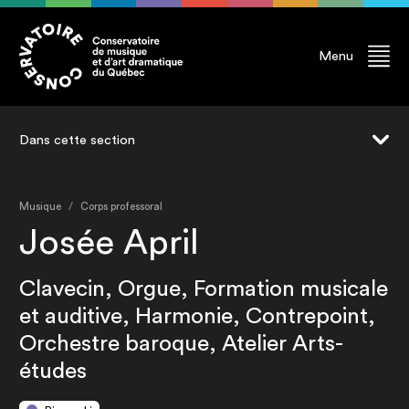
Menu
Dans cette section
Interprétation
Musique
Corps professoral
Direction d’orchestre
Josée April
Composition
Clavecin, Orgue, Formation musicale
Professeur.e.s
et auditive, Harmonie, Contrepoint,
Finissant.e.s
Orchestre baroque, Atelier Arts-
Ancien.ne.s
études