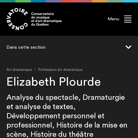
Menu
Dans cette section
Jeu
Art dramatique
Professeurs art dramatique
Scénographie
Elizabeth Plourde
Mise en scène
Analyse du spectacle, Dramaturgie
Écriture
et analyse de textes,
Professeur.e.s
Développement personnel et
Finissant.e.s
professionnel, Histoire de la mise en
Diplômé.e.s
scène, Histoire du théâtre