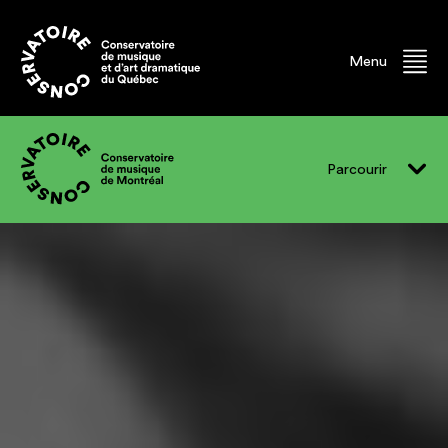
Menu
Parcourir
Vivre le CMM
Programmes
Événements
Professeur.e.s
Finissant.e.s
Ancien.ne.s