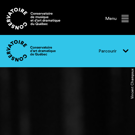
Menu
Parcourir
Vincent Champoux
Vivre le CADQ
Programmes
Événements
Professeur.e.s
Finissant.e.s
Diplômé.e.s