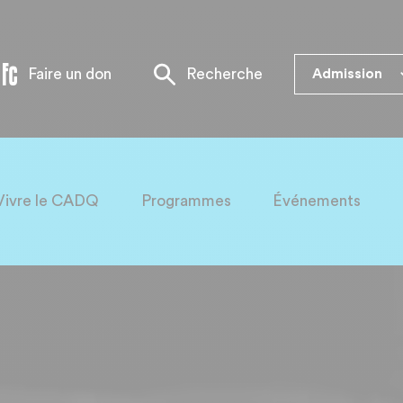
Faire un don
Recherche
Admission
Informati
Art dram
Vivre le CADQ
Programmes
Événements
Musique