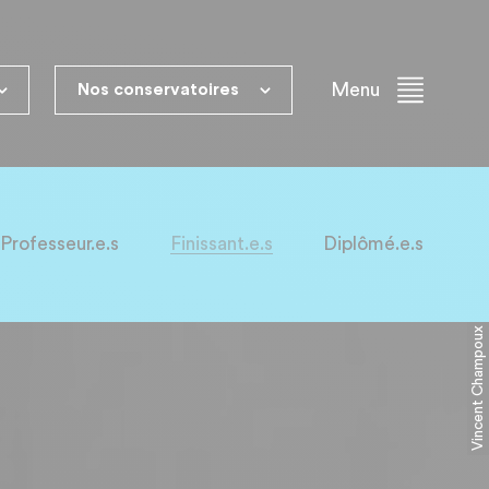
Menu
Nos conservatoires
on
Musique
Art dramatique
atique
Gatineau
Montréal
Professeur.e.s
Finissant.e.s
Diplômé.e.s
Montréal
Québec
Québec
Vincent Champoux
Rimouski
Saguenay
Trois-Rivières