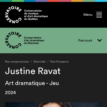
Menu
Parcourir
Vivre le CADM
Nos conservatoires
Montréal
Nos Finissants
Programmes
Justine Ravat
Événements
Art dramatique - Jeu
Professeur.e.s
2024
Finissant.e.s
Diplômé.e.s