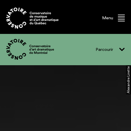
Menu
Parcourir
Alexandre Lirette
Vivre le CADM
Programmes
Événements
Professeur.e.s
Finissant.e.s
Diplômé.e.s