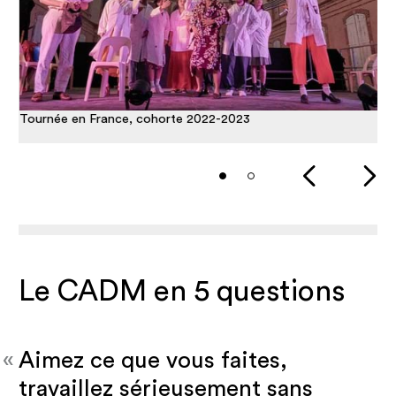
Tournée en France, cohorte 2022-2023
To
Le CADM en 5 questions
«
Aimez ce que vous faites,
travaillez sérieusement sans