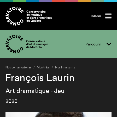
Menu
Parcourir
Vivre le CADM
Nos conservatoires
Montréal
Nos Finissants
Programmes
François Laurin
Événements
Art dramatique - Jeu
Professeur.e.s
2020
Finissant.e.s
Diplômé.e.s