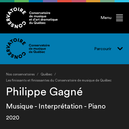
Menu
Parcourir
Vivre le CMQ
Nos conservatoires
Québec
Programmes
Les finissants et finisssantes du Conservatoire de musique de Québec
Philippe Gagné
Événements
Professeur.e.s
Musique - Interprétation - Piano
Finissant.e.s
2020
Ancien.ne.s