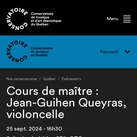
Menu
Parcourir
Vivre le CMQ
Nos conservatoires
Québec
Événements
Programmes
Cours de maître :
Événements
Jean-Guihen Queyras,
Professeur.e.s
violoncelle
Finissant.e.s
25 sept. 2024 - 16h30
Ancien.ne.s