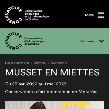
Menu
Parcourir
Vivre le CADM
Nos conservatoires
Montréal
Événements
Programmes
MUSSET EN MIETTES
Événements
Du 23 avr. 2027 au 1 mai 2027
Professeur.e.s
Conservatoire d'art dramatique de Montréal
Finissant.e.s
Diplômé.e.s