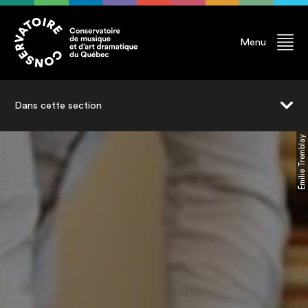
Menu
Dans cette section
Processus d'admission
Émilie Tremblay
Audition
Dates à retenir
Droits de scolarité
FAQ