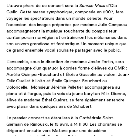
L’œuvre phare de ce concert sera la
Sunrise Mass
d’Ola
Gjeilo. Cette messe symphonique, composée en 2007, fera
voyager les spectateurs dans un monde céleste. Pour
l'occasion, des images préparées par madame Julie Campeau
accompagneront la musique touchante du compositeur
contemporain norvégien et entraîneront les mélomanes dans
son univers grandiose et fantastique. Un moment unique que
ce grand ensemble vocal souhaite partager avec le public.
L'ensemble, sous la direction de madame Josée Fortin, sera
accompagné d'un quatuor à cordes formé d'élèves du CMR :
Aurélie Quimper-Bouchard et Éloïse Gosselin au violon, Jean-
Félix Ouellet à l’alto et Émile Quimper-Bouchard au
violoncelle. Monsieur Jérémie Pelletier accompagnera au
piano et à l'orgue, puis la voix du jeune baryton Félix Dionne,
élève de madame Éthel Guéret, se fera également entendre
avec plaisir dans quelques airs de Schubert.
Le premier concert se déroulera à la Cathédrale Saint-
Germain de Rimouski, le 15 avril, à 14 h 30. Les choristes se
dirigeront ensuite vers Matane pour une deuxième