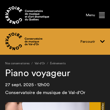
Menu
Parcourir
Vivre le CMVD
Nos conservatoires
Val-d'Or
Événements
Programmes
Piano voyageur
Événements
27 sept. 2025 - 12h00
Professeur.e.s
Conservatoire de musique de Val-d'Or
Finissant.e.s