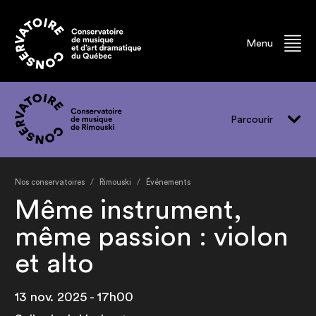
Menu
Parcourir
Vivre le CMR
Nos conservatoires
Rimouski
Événements
Programmes
Même instrument,
Événements
même passion : violon
Professeur.e.s
et alto
Finissant.e.s
13 nov. 2025 - 17h00