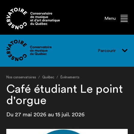
Menu
Parcourir
Vivre le CMQ
Nos conservatoires
Québec
Événements
Programmes
Café étudiant Le point
Événements
d'orgue
Professeur.e.s
Du 27 mai 2026 au 15 juil. 2026
Finissant.e.s
Ancien.ne.s