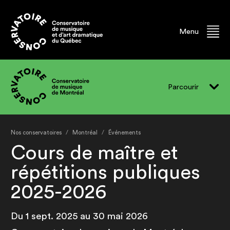
Menu
Parcourir
Vivre le CMM
Nos conservatoires
Montréal
Événements
Programmes
Cours de maître et
Événements
répétitions publiques
Professeur.e.s
2025-2026
Finissant.e.s
Du 1 sept. 2025 au 30 mai 2026
Ancien.ne.s